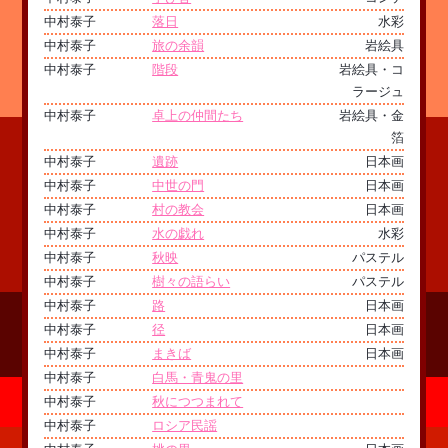
中村泰子
落日
水彩
中村泰子
旅の余韻
岩絵具
中村泰子
階段
岩絵具・コ
ラージュ
中村泰子
卓上の仲間たち
岩絵具・金
箔
中村泰子
遺跡
日本画
中村泰子
中世の門
日本画
中村泰子
村の教会
日本画
中村泰子
水の戯れ
水彩
中村泰子
秋映
パステル
中村泰子
樹々の語らい
パステル
中村泰子
路
日本画
中村泰子
径
日本画
中村泰子
まきば
日本画
中村泰子
白馬・青鬼の里
中村泰子
秋につつまれて
中村泰子
ロシア民謡