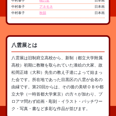
中村泰子
桃の里
日本画
中村泰子
アネモネ
日本画
中村泰子
秋韻
日本画
八雲展とは
八雲展は旧制府立高校から、新制（都立大学附属
高校）初期に教鞭を取られていた漆絵の大家、故
松岡正雄（大和）先生の教え子達によって始まっ
た会です。所在地であった目黒区の八雲が会名の
由縁です。第20回からは、その後の美研ＯＢや都
立大学（一時首都大学東京）の方々が加わり、プ
ロアマ問わず絵画・彫刻・イラスト・パッチワー
ク・写真・書など多彩な作品が並びます。