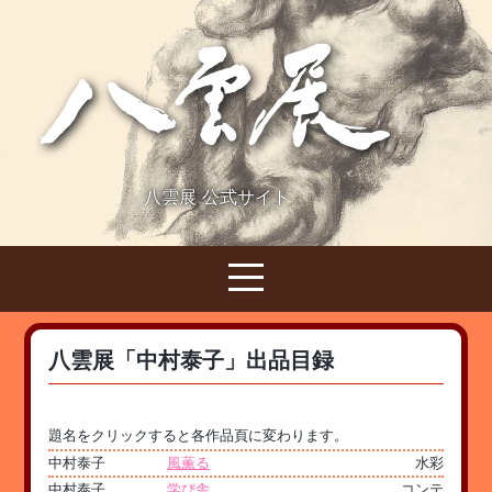
八雲展 公式サイト
八雲展「中村泰子」出品目録
題名をクリックすると各作品頁に変わります。
中村泰子
風薫る
水彩
中村泰子
学び舎
コンテ