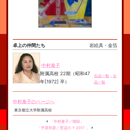
卓上の仲間たち
岩絵具・金箔
中村泰子
附属高校 22期（昭和47
出品一覧
，
出
年[1972] 卒）
品一覧
中村泰子のページへ
東京都立大学附属高校
「中村泰子／階段」
「平原邦彦／窓辺の Y 2017 」