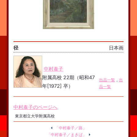
径
日本画
中村泰子
附属高校 22期（昭和47
出品一覧
，
出
年[1972] 卒）
品一覧
中村泰子のページへ
東京都立大学附属高校
「中村泰子／路」
「中村泰子／まきば」