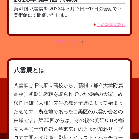
第41回 八雲展を 2023年５月12日〜17日の会期でO
美術館にて開催いたしま...
この記事を読む
NEXT［10］
八雲展とは
八雲展は旧制府立高校から、新制（都立大学附属
高校）初期に教鞭を取られていた漆絵の大家、故
松岡正雄（大和）先生の教え子達によって始まっ
た会です。所在地であった目黒区の八雲が会名の
由縁です。第20回からは、その後の美研ＯＢや都
立大学（一時首都大学東京）の方々が加わり、プ
ロアマ問わず絵画・彫刻・イラスト・パッチワー