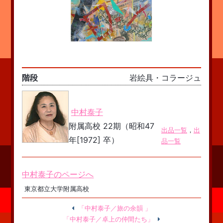
階段
岩絵具・コラージュ
中村泰子
附属高校 22期（昭和47
出品一覧
，
出
年[1972] 卒）
品一覧
中村泰子のページへ
東京都立大学附属高校
「中村泰子／旅の余韻 」
「中村泰子／卓上の仲間たち」