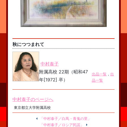
秋につつまれて
中村泰子
附属高校 22期（昭和47
出品一覧
，
出
年[1972] 卒）
品一覧
中村泰子のページへ
東京都立大学附属高校
「中村泰子／白馬・青鬼の里」
「中村泰子／ロシア民謡」