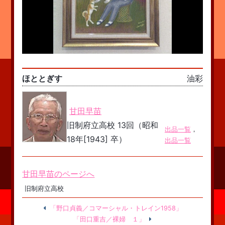
ほととぎす
油彩
甘田早苗
旧制府立高校 13回（昭和
出品一覧
，
18年[1943] 卒）
出品一覧
甘田早苗のページへ
旧制府立高校
「野口貞義／コマーシャル・トレイン1958」
「田口重吉／裸婦 １」