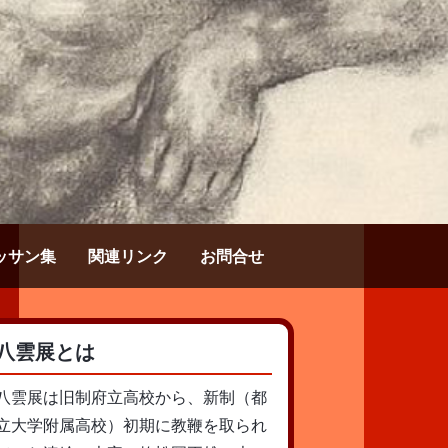
ッサン集
関連リンク
お問合せ
八雲展とは
八雲展は旧制府立高校から、新制（都
立大学附属高校）初期に教鞭を取られ