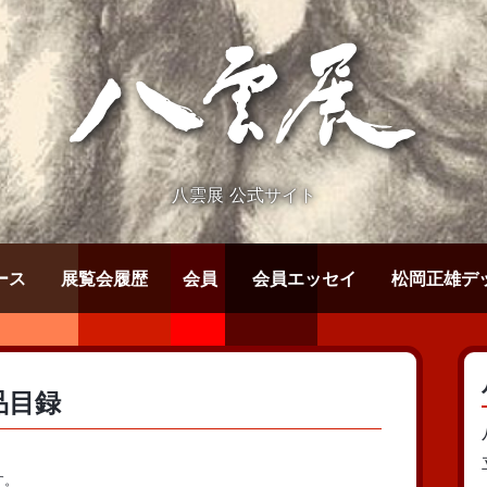
八雲展 公式サイト
ース
展覧会履歴
会員
会員エッセイ
松岡正雄デ
品目録
す。