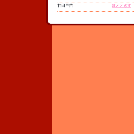
甘田早苗
ほととぎす