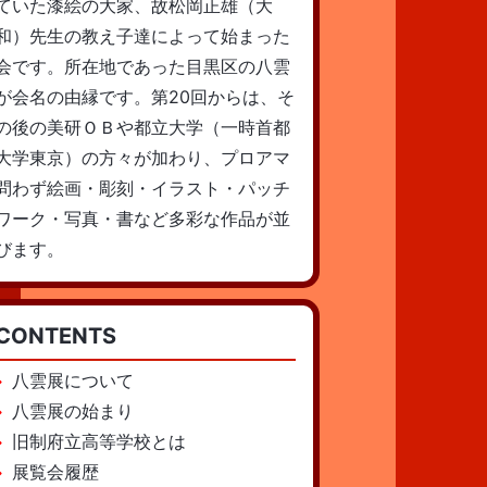
ていた漆絵の大家、故松岡正雄（大
和）先生の教え子達によって始まった
会です。所在地であった目黒区の八雲
が会名の由縁です。第20回からは、そ
の後の美研ＯＢや都立大学（一時首都
大学東京）の方々が加わり、プロアマ
問わず絵画・彫刻・イラスト・パッチ
ワーク・写真・書など多彩な作品が並
びます。
CONTENTS
八雲展について
八雲展の始まり
旧制府立高等学校とは
展覧会履歴