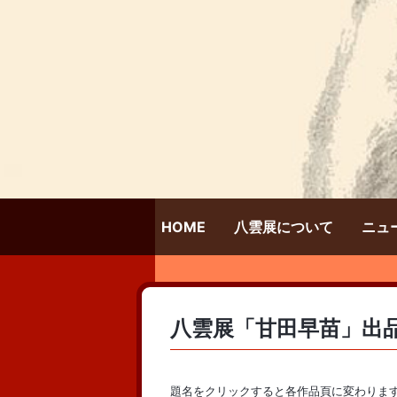
HOME
八雲展について
ニュ
八雲展「甘田早苗」出
題名をクリックすると各作品頁に変わりま