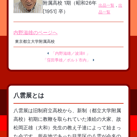
附属高校 1期（昭和26年
出品一覧
，
出
[1951] 卒）
品一覧
内野滋雄のページへ
東京都立大学附属高校
「内野滋雄／波濤Ⅱ 」
「窪田季雄／ボルト市内」
八雲展とは
八雲展は旧制府立高校から、新制（都立大学附属
高校）初期に教鞭を取られていた漆絵の大家、故
松岡正雄（大和）先生の教え子達によって始まっ
た会です。所在地であった目黒区の八雲が会名の