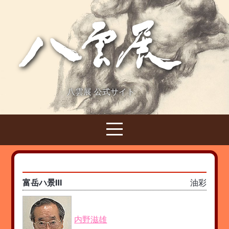
八雲展 公式サイト
富岳ハ景Ⅲ
油彩
内野滋雄