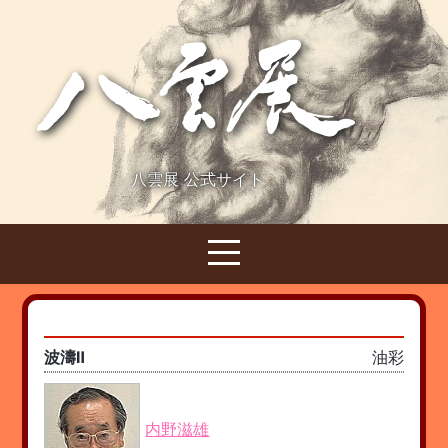
八雲展 公式サイト
波濤Ⅱ
油彩
内野滋雄