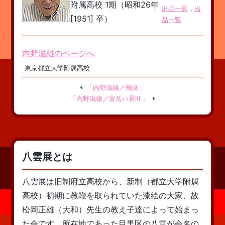
附属高校 1期（昭和26年
出品一覧
，
出
[1951] 卒）
品一覧
内野滋雄のページへ
東京都立大学附属高校
「内野滋雄／飛沫」
「内野滋雄／富岳ハ景Ⅲ 」
八雲展とは
八雲展は旧制府立高校から、新制（都立大学附属
高校）初期に教鞭を取られていた漆絵の大家、故
松岡正雄（大和）先生の教え子達によって始まっ
た会です。所在地であった目黒区の八雲が会名の