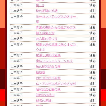
山本鎔子
風ー3
油彩
山本鎔子
松の尾瀬の池塘
油彩
山本鎔子
ヨーロッパアルプスのスキー
油彩
場
山本鎔子
青鬼の棚田からの北アルプス
油彩
山本鎔子
輝く尾瀬ヶ原
油彩
山本鎔子
兼六園の雪つり
油彩
山本鎔子
尾瀬ヶ原の池塘に咲くオゼコ
油彩
ウホネ
山本鎔子
尾瀬ヶ原田代湿原
油彩
山本鎔子
南仏リルシェルラ・ソルグ
油彩
山本鎔子
秋の昭和記念公園
油彩
山本鎔子
桧枝岐
油彩
山本鎔子
おだやかな日本海
油彩
山本鎔子
仏・アルザス地方の小さな村
油彩
山本鎔子
昭和記念公園の秋
油彩
山本鎔子
初秋の相模川
油彩
山本鎔子
残雪の尾瀬
油彩