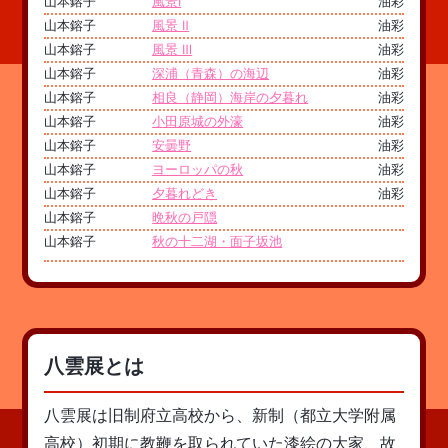
山本鎔子
風景Ⅰ
油彩
山本鎔子
風景 Ⅱ
油彩
山本鎔子
風景 Ⅲ
油彩
山本鎔子
深浦（青森）の海辺
油彩
山本鎔子
相良（静岡）海岸の夕暮れ
油彩
山本鎔子
小田原城の外濠
油彩
山本鎔子
安曇野
油彩
山本鎔子
ヨーロッパの秋
油彩
山本鎔子
夕暮れどき
油彩
山本鎔子
晩秋の戸隠
山本鎔子
秋の十二湖・面子坂池
八雲展とは
八雲展は旧制府立高校から、新制（都立大学附属
高校）初期に教鞭を取られていた漆絵の大家、故