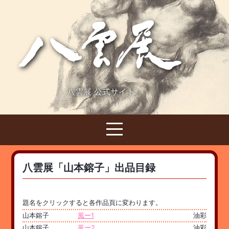
八雲展 公式サイト
八雲展「山本鎔子」出品目録
題名をクリックすると各作品頁に変わります。
山本鎔子
風ー1
油彩
山本鎔子
風ー2
油彩