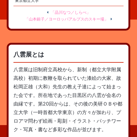
東京都立大学
「品川なつ／しらべ」
「山本鎔子／ヨーロッパアルプスのスキー場」
八雲展とは
八雲展は旧制府立高校から、新制（都立大学附属
高校）初期に教鞭を取られていた漆絵の大家、故
松岡正雄（大和）先生の教え子達によって始まっ
た会です。所在地であった目黒区の八雲が会名の
由縁です。第20回からは、その後の美研ＯＢや都
立大学（一時首都大学東京）の方々が加わり、プ
ロアマ問わず絵画・彫刻・イラスト・パッチワー
ク・写真・書など多彩な作品が並びます。