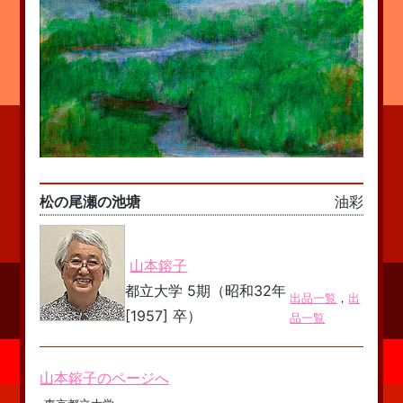
松の尾瀬の池塘
油彩
山本鎔子
都立大学 5期（昭和32年
出品一覧
，
出
[1957] 卒）
品一覧
山本鎔子のページへ