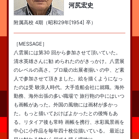
河尻宏史
附属高校 4期（昭和29年[1954] 卒）
［MESSAGE］
八雲展には第30 回から参加させて頂いていた。
清水英雄さんに勧 められたのがきっかけ。八雲展
のレベルの高さ。プロ級の出展者揃い の中、ど素
人で参加させて頂きました。絵を描くようになっ
たのは受 験浪人時代。大手造船会社に就職。海外
勤務、海外出張の多い職場で 旅行鞄の中にはいつ
も画帳があった。外国の風物には画材が多かっ
た。もっと描いておけばよかったとの後悔もあ
る。リタイア後も常時 画帳を携行、水彩風景画を
中心に小作品を毎年四十枚位描いている。 最近は