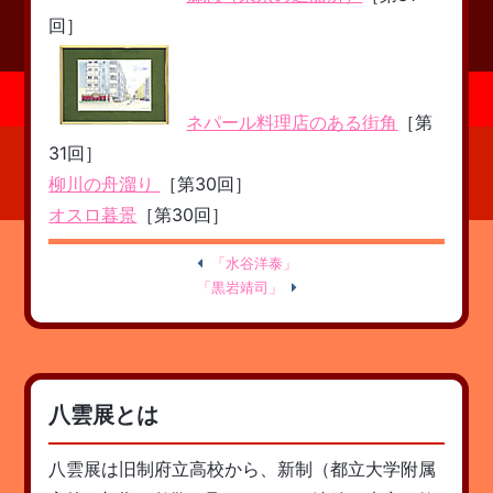
回］
ネパール料理店のある街角
［第
31回］
柳川の舟溜り
［第30回］
オスロ暮景
［第30回］
「水谷洋泰」
「黒岩靖司」
八雲展とは
八雲展は旧制府立高校から、新制（都立大学附属