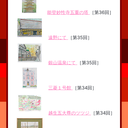
能登妙性寺五重の塔
［第36回］
遠野にて
［第35回］
銀山温泉にて
［第35回］
三菱１号館
［第34回］
越生五大尊のツツジ
［第34回］