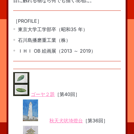
目に触れる物なら何でも描く境地に。
［PROFILE］
東京大学工学部卒（昭和35 年）
石川島播磨重工業（株）
ＩＨＩ OB 絵画展（2013 ～ 2019）
ゴーヤ２題
［第40回］
秋天犬吠埼燈台
［第36回］