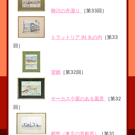
柳川の舟溜り
［第33回］
トラットリア IN 丸の内
［第33
回］
望郷
［第32回］
サーカス小屋のある風景
［第32
回］
郷愁（東京の造船所）
［第31