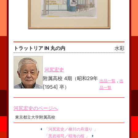
トラットリア IN 丸の内
水彩
河尻宏史
附属高校 4期（昭和29年
出品一覧
，
出
[1954] 卒）
品一覧
河尻宏史のページへ
東京都立大学附属高校
「河尻宏史／柳川の舟溜り 」
「黒岩靖司／晴海の桜 」