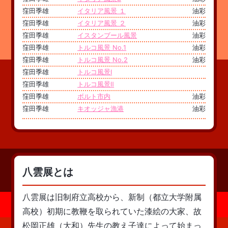
窪田季雄
イタリア風景 １
油彩
窪田季雄
イタリア風景 ２
油彩
窪田季雄
イスタンブール風景
油彩
窪田季雄
トルコ風景 No.1
油彩
窪田季雄
トルコ風景 No.2
油彩
窪田季雄
トルコ風景Ⅰ
窪田季雄
トルコ風景Ⅱ
窪田季雄
ボルト市内
油彩
窪田季雄
キオッジャ漁港
油彩
八雲展とは
八雲展は旧制府立高校から、新制（都立大学附属
高校）初期に教鞭を取られていた漆絵の大家、故
松岡正雄（大和）先生の教え子達によって始まっ