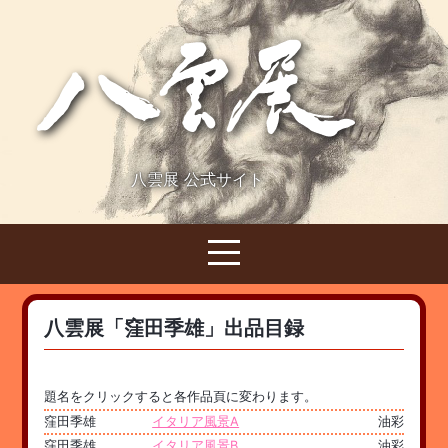
八雲展 公式サイト
八雲展「窪田季雄」出品目録
題名をクリックすると各作品頁に変わります。
窪田季雄
イタリア風景A
油彩
窪田季雄
イタリア風景B
油彩