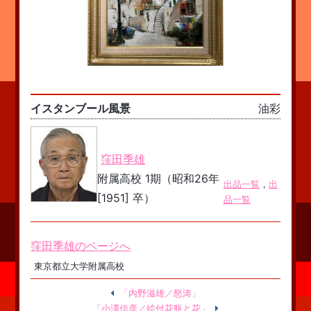
イスタンブール風景
油彩
窪田季雄
附属高校 1期（昭和26年
出品一覧
，
出
[1951] 卒）
品一覧
窪田季雄のページへ
東京都立大学附属高校
「内野滋雄／怒涛」
「小澤信彦／絵付花瓶と花」