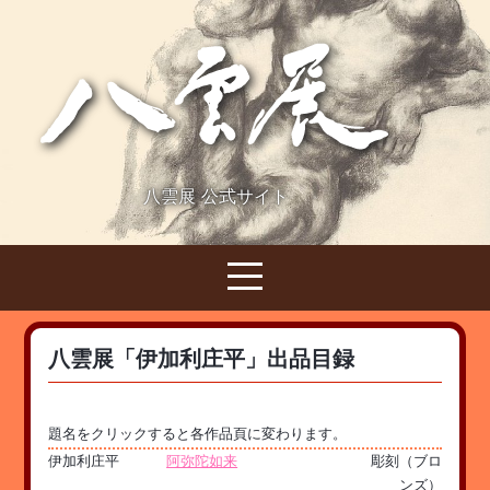
八雲展 公式サイト
八雲展「伊加利庄平」出品目録
題名をクリックすると各作品頁に変わります。
伊加利庄平
阿弥陀如来
彫刻（ブロ
ンズ）