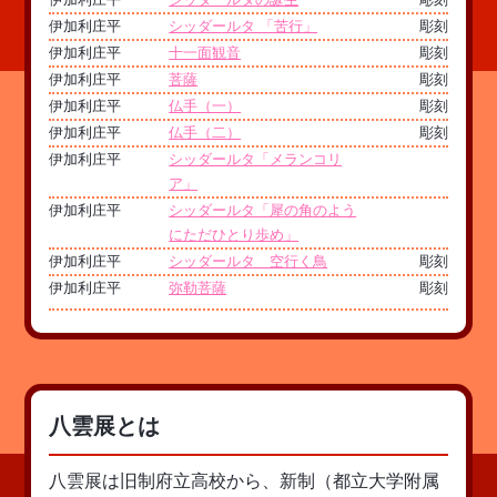
伊加利庄平
シッダールタ 「苦行」
彫刻
伊加利庄平
十一面観音
彫刻
伊加利庄平
菩薩
彫刻
伊加利庄平
仏手（一）
彫刻
伊加利庄平
仏手（二）
彫刻
伊加利庄平
シッダールタ「メランコリ
ア」
伊加利庄平
シッダールタ「犀の角のよう
にただひとり歩め」
伊加利庄平
シッダールタ 空行く鳥
彫刻
伊加利庄平
弥勒菩薩
彫刻
八雲展とは
八雲展は旧制府立高校から、新制（都立大学附属