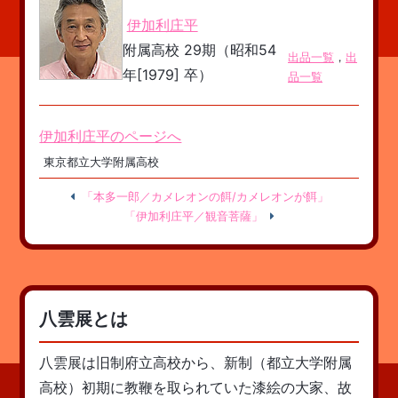
伊加利庄平
附属高校 29期（昭和54
出品一覧
，
出
年[1979] 卒）
品一覧
伊加利庄平のページへ
東京都立大学附属高校
「本多一郎／カメレオンの餌/カメレオンが餌」
「伊加利庄平／観音菩薩」
八雲展とは
八雲展は旧制府立高校から、新制（都立大学附属
高校）初期に教鞭を取られていた漆絵の大家、故