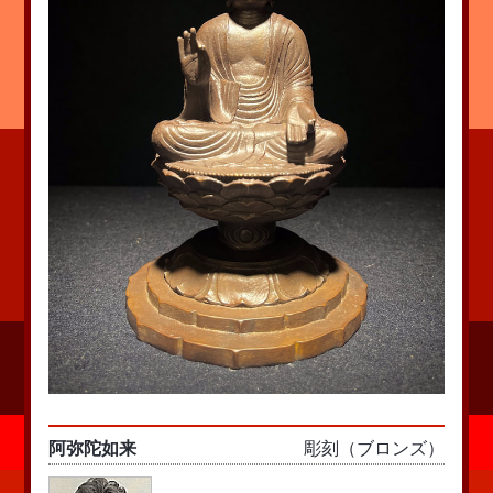
阿弥陀如来
彫刻（ブロンズ）