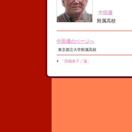
中田優
附属高校
中田優のページへ
東京都立大学附属高校
「高嶋幸子／蓮」