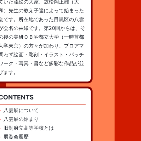
ていた漆絵の大家、故松岡正雄（大
和）先生の教え子達によって始まった
会です。所在地であった目黒区の八雲
が会名の由縁です。第20回からは、そ
の後の美研ＯＢや都立大学（一時首都
大学東京）の方々が加わり、プロアマ
問わず絵画・彫刻・イラスト・パッチ
ワーク・写真・書など多彩な作品が並
びます。
CONTENTS
八雲展について
八雲展の始まり
旧制府立高等学校とは
展覧会履歴