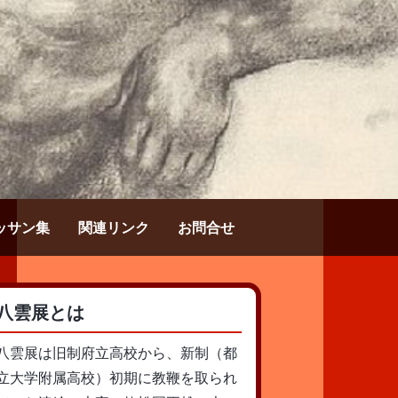
ッサン集
関連リンク
お問合せ
八雲展とは
八雲展は旧制府立高校から、新制（都
立大学附属高校）初期に教鞭を取られ