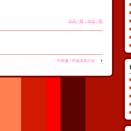
出品一覧
，
出品一覧
「中田優／民族衣装の女」