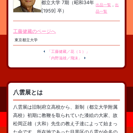
都立大学 7期（昭和34年
出品一覧
，
出
[1959] 卒）
品一覧
工藤健藏のページへ
東京都立大学
「工藤健藏／花（１）」
「内野滋雄／飛沫」
八雲展とは
八雲展は旧制府立高校から、新制（都立大学附属
高校）初期に教鞭を取られていた漆絵の大家、故
松岡正雄（大和）先生の教え子達によって始まっ
た会です。所在地であった目黒区の八雲が会名の