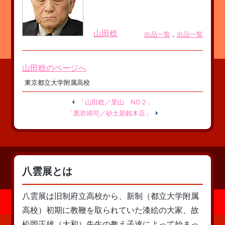
山田稔
出品一覧
，
出品一覧
山田稔のページへ
東京都立大学附属高校
「山田稔／里山 NO２」
「黒岩靖司／砂土居銘木店」
八雲展とは
八雲展は旧制府立高校から、新制（都立大学附属
高校）初期に教鞭を取られていた漆絵の大家、故
松岡正雄（大和）先生の教え子達によって始まっ