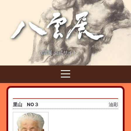
八雲展 公式サイト
里山 NO３
油彩