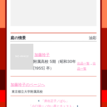
庭の情景
油彩
加藤玲子
附属高校 5期（昭和30年
出品一覧
，
出
[1955] 卒）
品一覧
加藤玲子のページへ
東京都立大学附属高校
「井出正子／ぱら」
「小口清一／白い皿とチェスト」