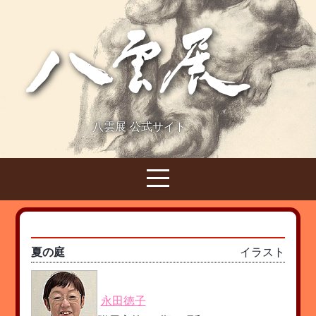
八雲展 公式サイト
夏の庭
イラスト
永田徳子