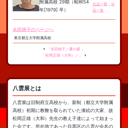
附属高校 29期（昭和54
出品一覧
，
出
年[1979] 卒）
品一覧
永田徳子のページへ
東京都立大学附属高校
「永田徳子／夏の庭 」
「松岡正雄（大和）／」
八雲展とは
八雲展は旧制府立高校から、新制（都立大学附属
高校）初期に教鞭を取られていた漆絵の大家、故
松岡正雄（大和）先生の教え子達によって始まっ
た会です。所在地であった目黒区の八雲が会名の