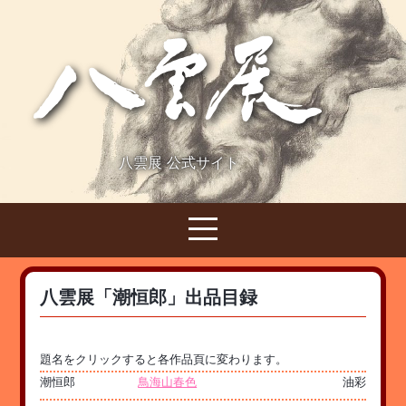
八雲展 公式サイト
八雲展「潮恒郎」出品目録
題名をクリックすると各作品頁に変わります。
潮恒郎
鳥海山春色
油彩