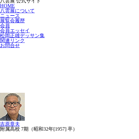
八雲展 公式サイト
HOME
八雲展について
ニュース
展覧会履歴
会員
会員エッセイ
松岡正雄デッサン集
関連リンク
お問合せ
吉原章夫
附属高校 7期（昭和32年[1957] 卒）