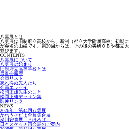
八雲展とは
八雲展は旧制府立高校から、新制（都立大学附属高校）初期に
が会名の由縁です。第20回からは、その後の美研ＯＢや都立
並びます。
CONTENTS
八雲展について
八雲展の始まり
旧制府立高等学校とは
展覧会履歴
会員リスト
忘れ得ぬ先人たち
会員エッセイ
松岡正雄先生のこと
松岡正雄デッサン集
関連リンク
NEWS
2026年 第44回八雲展
かわうそだよ全員集合展
瀬川智貴展「まほろば」
日本スケッチ画会展のご案内
2025年 第43回八雲展