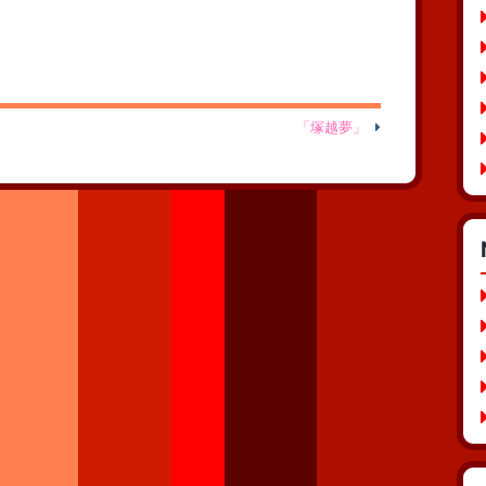
「塚越夢」