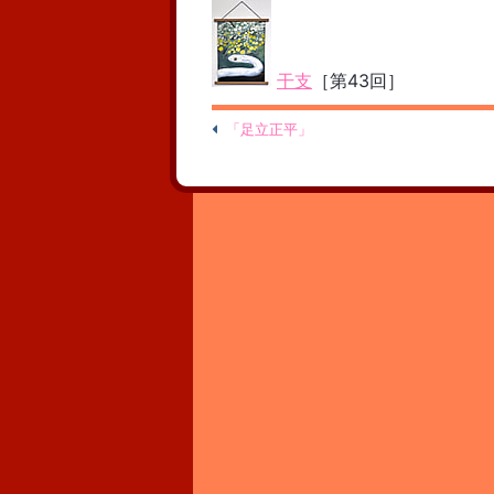
干支
［第43回］
「足立正平」