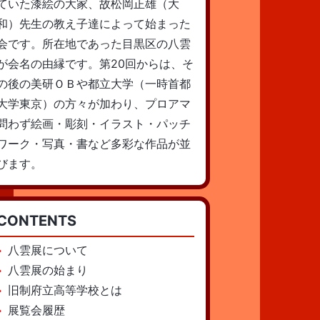
ていた漆絵の大家、故松岡正雄（大
和）先生の教え子達によって始まった
会です。所在地であった目黒区の八雲
が会名の由縁です。第20回からは、そ
の後の美研ＯＢや都立大学（一時首都
大学東京）の方々が加わり、プロアマ
問わず絵画・彫刻・イラスト・パッチ
ワーク・写真・書など多彩な作品が並
びます。
CONTENTS
八雲展について
八雲展の始まり
旧制府立高等学校とは
展覧会履歴