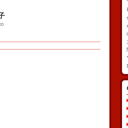
子
KO
）