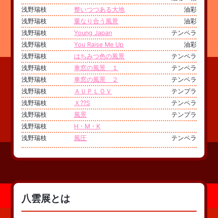
浅野瑞枝
整いつつある大地
油彩
浅野瑞枝
重なり合う風景
油彩
浅野瑞枝
Young Japan
テンペラ
浅野瑞枝
You Raise Me Up
油彩
浅野瑞枝
はちみつ色の風景
テンペラ
浅野瑞枝
車窓の風景 １
テンペラ
浅野瑞枝
車窓の風景 ２
テンペラ
浅野瑞枝
ＡＵＰＬＯＶ
テンプラ
浅野瑞枝
Ｘ??S
テンペラ
浅野瑞枝
風景
テンプラ
浅野瑞枝
H・M・K
浅野瑞枝
風圧
テンペラ
八雲展とは