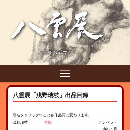
八雲展 公式サイト
八雲展「浅野瑞枝」出品目録
題名をクリックすると各作品頁に変わります。
浅野瑞枝
鉄橋
テンペラ・
油彩・箔