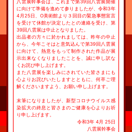
八雲展幹事会は、これまで第39回八雲展開催
に向けて準備を進めて参りましたが、令和3年
4月25日、O美術館より３回目の緊急事態宣言
を受けて休館が決定したとの連絡を受け、第
39回八雲展は中止となりました。
出品者の方々に於かれましては、昨年の中止
から、今年こそはと意気込んで第39回八雲展
に向けて、熱意をもって制作された作品が展
示出来なくなりましたことを、誠に申し訳な
くお詫び申し上げます。
また八雲展を楽しみにされていた皆さまにも
心よりお詫びいたしますとともに、何卒ご理
解くださいますよう、お願い申し上げます。
末筆になりましたが、新型コロナウイルス感
染拡大の終息と皆さまのご健康を心よりお祈
り申し上げます。
令和3年 4月 25日
八雲展幹事会