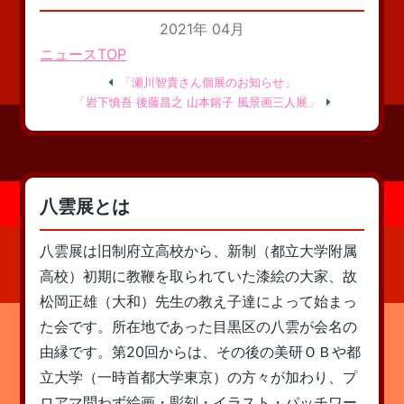
2021年 04月
ニュースTOP
「瀬川智貴さん個展のお知らせ」
「岩下慎吾 後藤昌之 山本鎔子 風景画三人展」
八雲展とは
八雲展は旧制府立高校から、新制（都立大学附属
高校）初期に教鞭を取られていた漆絵の大家、故
松岡正雄（大和）先生の教え子達によって始まっ
た会です。所在地であった目黒区の八雲が会名の
由縁です。第20回からは、その後の美研ＯＢや都
立大学（一時首都大学東京）の方々が加わり、プ
ロアマ問わず絵画・彫刻・イラスト・パッチワー