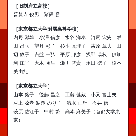
［旧制府立高校］
普賢寺 俊男 猪飼 勝
［東京都立大学附属高等学校］
内野 滋雄 小澤 信彦 水谷 洋泰 河尻 宏史 増
田 昌弘 望月 彩子 杉本 眞理子 吉原 章夫 田
辺 敦子 吉益 一弘 平原 邦彦 浅野 瑞枝 伊加
利 庄平 大木 勝生 瀬川 智貴 永田 徳子 榎本
美由紀
［東京都立大学］
山本 鎔子 後藤 昌之 工藤 健蔵 小又 富士夫
村上 葆孝 鮎澤 のり子 清水 正輝 今井 信一
荻原 佐江子 中村 繁 高本 麻美子（首都大学東
京）