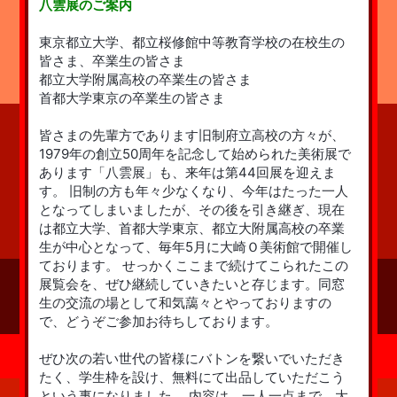
八雲展のご案内
東京都立大学、都立桜修館中等教育学校の在校生の
皆さま、卒業生の皆さま
都立大学附属高校の卒業生の皆さま
首都大学東京の卒業生の皆さま
皆さまの先輩方であります旧制府立高校の方々が、
1979年の創立50周年を記念して始められた美術展で
あります「八雲展」も、来年は第44回展を迎えま
す。 旧制の方も年々少なくなり、今年はたった一人
となってしまいましたが、その後を引き継ぎ、現在
は都立大学、首都大学東京、都立大附属高校の卒業
生が中心となって、毎年5月に大崎Ｏ美術館で開催し
ております。 せっかくここまで続けてこられたこの
展覧会を、ぜひ継続していきたいと存じます。同窓
生の交流の場として和気藹々とやっておりますの
で、どうぞご参加お待ちしております。
ぜひ次の若い世代の皆様にバトンを繋いでいただき
たく、学生枠を設け、無料にて出品していただこう
という事になりました。 内容は、一人一点まで、大