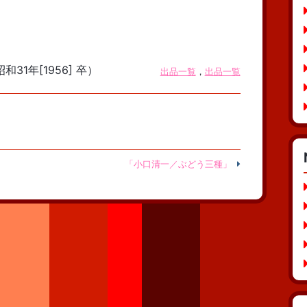
和31年[1956] 卒）
出品一覧
，
出品一覧
「小口清一／ぶどう三種」