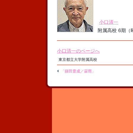
小口清一
附属高校 6期（昭
小口清一のページへ
東京都立大学附属高校
「鎌田豊成／霖雨」