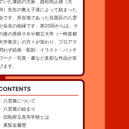
ていた漆絵の大家、故松岡正雄（大
和）先生の教え子達によって始まった
会です。所在地であった目黒区の八雲
が会名の由縁です。第20回からは、そ
の後の美研ＯＢや都立大学（一時首都
大学東京）の方々が加わり、プロアマ
問わず絵画・彫刻・イラスト・パッチ
ワーク・写真・書など多彩な作品が並
びます。
CONTENTS
八雲展について
八雲展の始まり
旧制府立高等学校とは
展覧会履歴