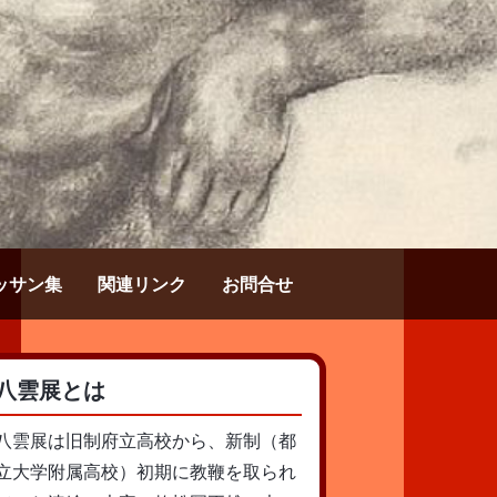
ッサン集
関連リンク
お問合せ
八雲展とは
八雲展は旧制府立高校から、新制（都
立大学附属高校）初期に教鞭を取られ