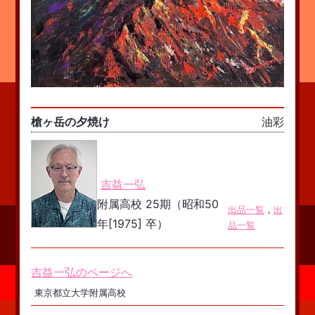
槍ヶ岳の夕焼け
油彩
吉益一弘
附属高校 25期（昭和50
出品一覧
，
出
年[1975] 卒）
品一覧
吉益一弘のページへ
東京都立大学附属高校