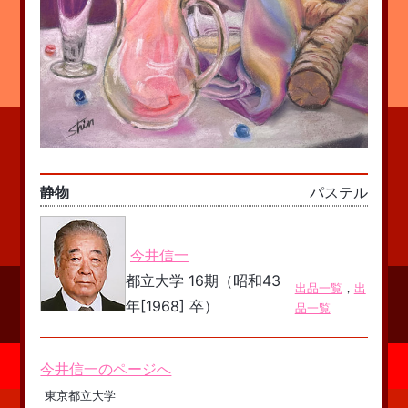
静物
パステル
今井信一
都立大学 16期（昭和43
出品一覧
，
出
年[1968] 卒）
品一覧
今井信一のページへ
東京都立大学