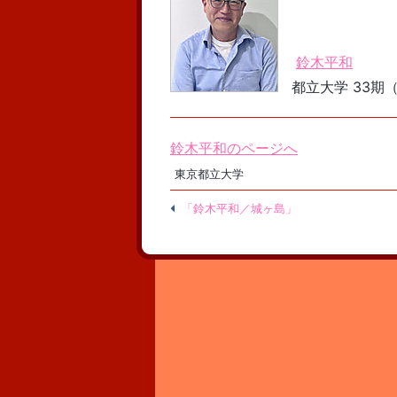
鈴木平和
都立大学 33期（
鈴木平和のページへ
東京都立大学
「鈴木平和／城ヶ島」