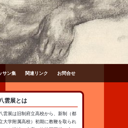
ッサン集
関連リンク
お問合せ
八雲展とは
八雲展は旧制府立高校から、新制（都
立大学附属高校）初期に教鞭を取られ