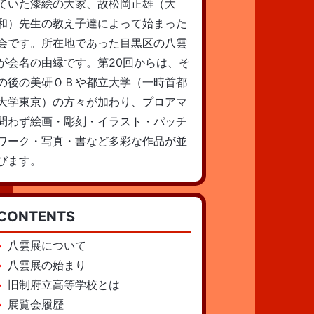
ていた漆絵の大家、故松岡正雄（大
和）先生の教え子達によって始まった
会です。所在地であった目黒区の八雲
が会名の由縁です。第20回からは、そ
の後の美研ＯＢや都立大学（一時首都
大学東京）の方々が加わり、プロアマ
問わず絵画・彫刻・イラスト・パッチ
ワーク・写真・書など多彩な作品が並
びます。
CONTENTS
八雲展について
八雲展の始まり
旧制府立高等学校とは
展覧会履歴