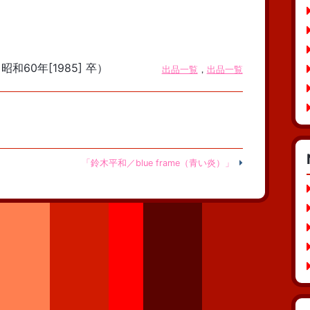
昭和60年[1985] 卒）
出品一覧
，
出品一覧
「鈴木平和／blue frame（青い炎）」