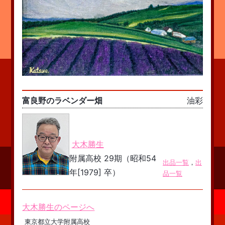
富良野のラベンダー畑
油彩
大木勝生
附属高校 29期（昭和54
出品一覧
，
出
年[1979] 卒）
品一覧
大木勝生のページへ
東京都立大学附属高校