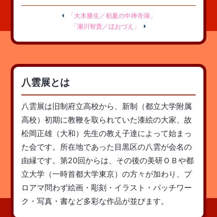
「大木勝生／初夏の中禅寺湖」
「瀬川智貴／ほおづえ」
八雲展とは
八雲展は旧制府立高校から、新制（都立大学附属
高校）初期に教鞭を取られていた漆絵の大家、故
松岡正雄（大和）先生の教え子達によって始まっ
た会です。所在地であった目黒区の八雲が会名の
由縁です。第20回からは、その後の美研ＯＢや都
立大学（一時首都大学東京）の方々が加わり、プ
ロアマ問わず絵画・彫刻・イラスト・パッチワー
ク・写真・書など多彩な作品が並びます。