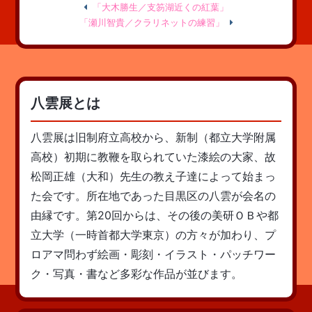
「大木勝生／支笏湖近くの紅葉」
「瀬川智貴／クラリネットの練習」
八雲展とは
八雲展は旧制府立高校から、新制（都立大学附属
高校）初期に教鞭を取られていた漆絵の大家、故
松岡正雄（大和）先生の教え子達によって始まっ
た会です。所在地であった目黒区の八雲が会名の
由縁です。第20回からは、その後の美研ＯＢや都
立大学（一時首都大学東京）の方々が加わり、プ
ロアマ問わず絵画・彫刻・イラスト・パッチワー
ク・写真・書など多彩な作品が並びます。