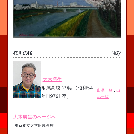
桜川の桜
油彩
大木勝生
附属高校 29期（昭和54
出品一覧
，
出
年[1979] 卒）
品一覧
大木勝生のページへ
東京都立大学附属高校