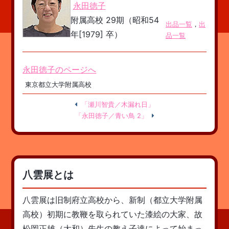
永田徳子
附属高校 29期（昭和54
出品一覧
，
出
年[1979] 卒）
品一覧
永田徳子のページへ
東京都立大学附属高校
「瀬川智貴／木漏れ日」
「永田徳子／青い鳥 2」
八雲展とは
八雲展は旧制府立高校から、新制（都立大学附属
高校）初期に教鞭を取られていた漆絵の大家、故
松岡正雄（大和）先生の教え子達によって始まっ