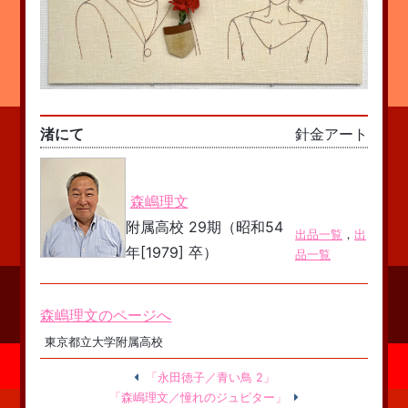
渚にて
針金アート
森嶋理文
附属高校 29期（昭和54
出品一覧
，
出
年[1979] 卒）
品一覧
森嶋理文のページへ
東京都立大学附属高校
「永田徳子／青い鳥 2」
「森嶋理文／憧れのジュピター」