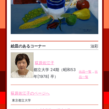
絵皿のあるコーナー
油彩
荻原佐江子
都立大学 24期（昭和53
出品一覧
，
出
年[1978] 卒）
品一覧
荻原佐江子のページへ
東京都立大学