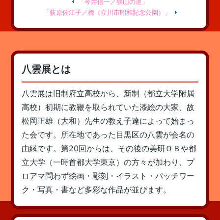
「今井信一／狭山の道」
「荻原佐江子／梅（立川市昭和記念公園）」
八雲展とは
八雲展は旧制府立高校から、新制（都立大学附属
高校）初期に教鞭を取られていた漆絵の大家、故
松岡正雄（大和）先生の教え子達によって始まっ
た会です。所在地であった目黒区の八雲が会名の
由縁です。第20回からは、その後の美研ＯＢや都
立大学（一時首都大学東京）の方々が加わり、プ
ロアマ問わず絵画・彫刻・イラスト・パッチワー
ク・写真・書など多彩な作品が並びます。