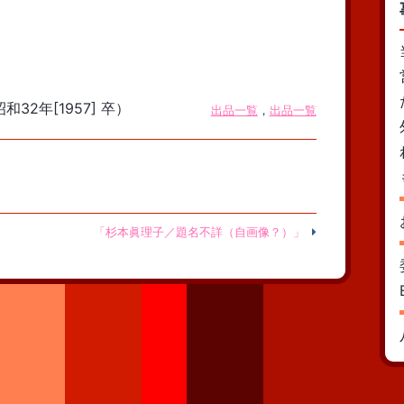
和32年[1957] 卒）
出品一覧
，
出品一覧
「杉本眞理子／題名不詳（自画像？）」