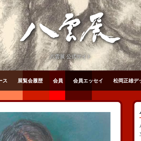
八雲展 公式サイト
ース
展覧会履歴
会員
会員エッセイ
松岡正雄デ