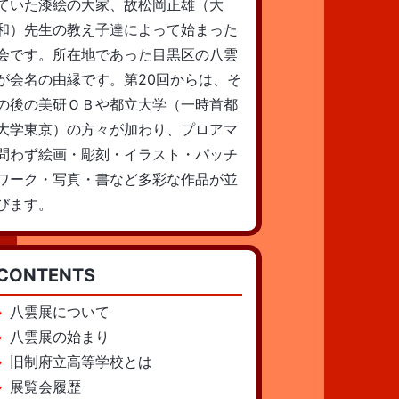
ていた漆絵の大家、故松岡正雄（大
和）先生の教え子達によって始まった
会です。所在地であった目黒区の八雲
が会名の由縁です。第20回からは、そ
の後の美研ＯＢや都立大学（一時首都
大学東京）の方々が加わり、プロアマ
問わず絵画・彫刻・イラスト・パッチ
ワーク・写真・書など多彩な作品が並
びます。
CONTENTS
八雲展について
八雲展の始まり
旧制府立高等学校とは
展覧会履歴