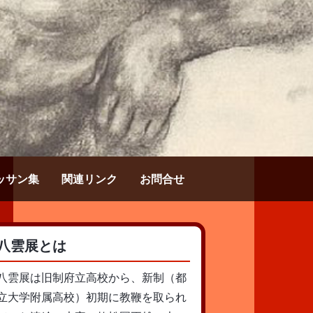
ッサン集
関連リンク
お問合せ
八雲展とは
八雲展は旧制府立高校から、新制（都
立大学附属高校）初期に教鞭を取られ