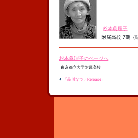
杉本眞理子
附属高校 7期（昭
杉本眞理子のページへ
東京都立大学附属高校
「品川なつ／Release」