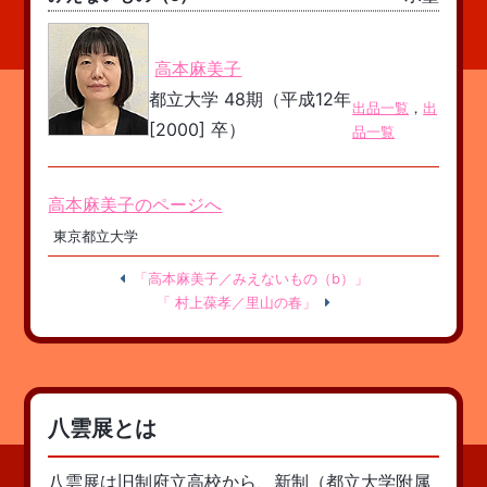
高本麻美子
都立大学 48期（平成12年
出品一覧
，
出
[2000] 卒）
品一覧
高本麻美子のページへ
東京都立大学
「高本麻美子／みえないもの（b）」
「 村上葆孝／里山の春」
八雲展とは
八雲展は旧制府立高校から、新制（都立大学附属