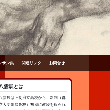
ッサン集
関連リンク
お問合せ
八雲展とは
八雲展は旧制府立高校から、新制（都
立大学附属高校）初期に教鞭を取られ