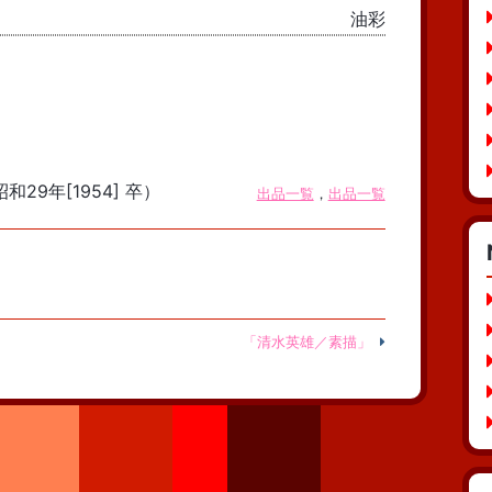
油彩
和29年[1954] 卒）
出品一覧
，
出品一覧
「清水英雄／素描」