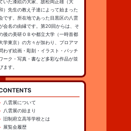
ていた漆絵の大家、故松岡正雄（大
和）先生の教え子達によって始まった
会です。所在地であった目黒区の八雲
が会名の由縁です。第20回からは、そ
の後の美研ＯＢや都立大学（一時首都
大学東京）の方々が加わり、プロアマ
問わず絵画・彫刻・イラスト・パッチ
ワーク・写真・書など多彩な作品が並
びます。
CONTENTS
八雲展について
八雲展の始まり
旧制府立高等学校とは
展覧会履歴