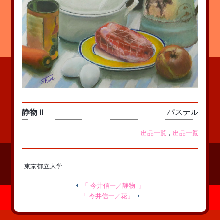
静物 Ⅱ
パステル
出品一覧
，
出品一覧
東京都立大学
「 今井信一／静物 I」
「 今井信一／花」