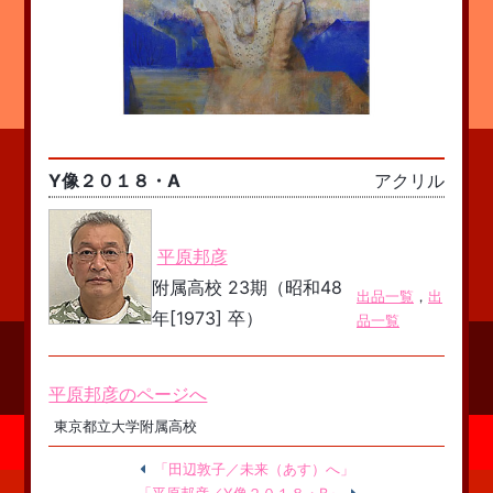
Y像２０１８・A
アクリル
平原邦彦
附属高校 23期（昭和48
出品一覧
，
出
年[1973] 卒）
品一覧
平原邦彦のページへ
東京都立大学附属高校
「田辺敦子／未来（あす）へ」