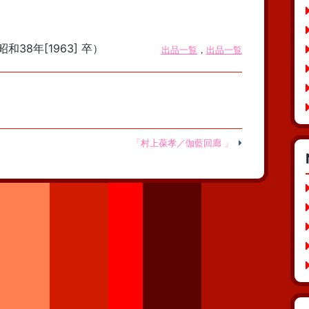
和38年[1963] 卒）
出品一覧
，
出品一覧
「村上葆孝／伽藍回廊 」