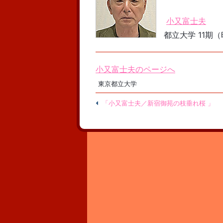
小又富士夫
都立大学 11期（昭
小又富士夫のページへ
東京都立大学
「小又富士夫／新宿御苑の枝垂れ桜 」