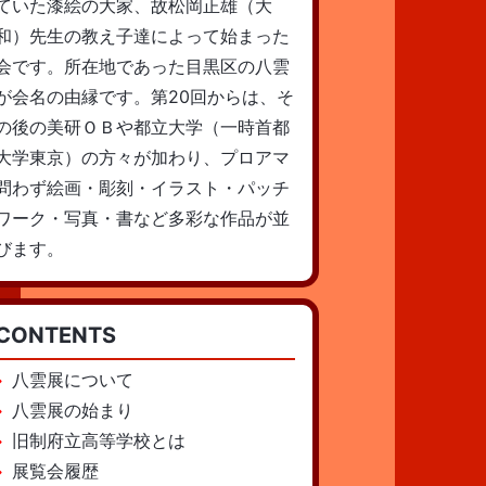
ていた漆絵の大家、故松岡正雄（大
和）先生の教え子達によって始まった
会です。所在地であった目黒区の八雲
が会名の由縁です。第20回からは、そ
の後の美研ＯＢや都立大学（一時首都
大学東京）の方々が加わり、プロアマ
問わず絵画・彫刻・イラスト・パッチ
ワーク・写真・書など多彩な作品が並
びます。
CONTENTS
八雲展について
八雲展の始まり
旧制府立高等学校とは
展覧会履歴