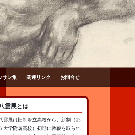
ッサン集
関連リンク
お問合せ
八雲展とは
八雲展は旧制府立高校から、新制（都
立大学附属高校）初期に教鞭を取られ