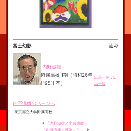
富士幻影
油彩
内野滋雄
附属高校 1期（昭和26年
出品一覧
，
出
[1951] 卒）
品一覧
内野滋雄のページへ
東京都立大学附属高校
「内野滋雄／水辺俯瞰 」
「内野滋雄／萬物共生 」