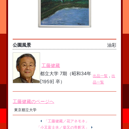
公園風景
油彩
工藤健藏
都立大学 7期（昭和34年
出品一覧
，
出
[1959] 卒）
品一覧
工藤健藏のページへ
東京都立大学
「工藤健藏／花アネモネ」
「小又富士夫／柴又の帝釈天」