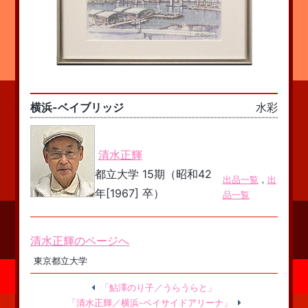
横浜-ベイブリッジ
水彩
清水正輝
都立大学 15期（昭和42
出品一覧
，
出
年[1967] 卒）
品一覧
清水正輝のページへ
東京都立大学
「鮎澤のり子／うらうらと」
「清水正輝／横浜-ベイサイドアリーナ」