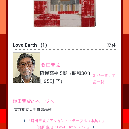
Love Earth （1）
立体
鎌田豊成
附属高校 5期（昭和30年
出品一覧
，
出
[1955] 卒）
品一覧
鎌田豊成のページへ
東京都立大学附属高校
「鎌田豊成／アクセント・テーブル（水兵）」
「鎌田豊成／Love Earth （2）」