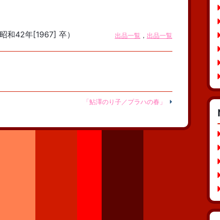
和42年[1967] 卒）
出品一覧
，
出品一覧
「鮎澤のり子／プラハの春」