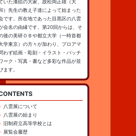
ていた漆絵の大家、故松岡正雄（大
和）先生の教え子達によって始まった
会です。所在地であった目黒区の八雲
が会名の由縁です。第20回からは、そ
の後の美研ＯＢや都立大学（一時首都
大学東京）の方々が加わり、プロアマ
問わず絵画・彫刻・イラスト・パッチ
ワーク・写真・書など多彩な作品が並
びます。
CONTENTS
八雲展について
八雲展の始まり
旧制府立高等学校とは
展覧会履歴