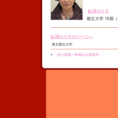
鮎澤のり子
都立大学 15期（昭
鮎澤のり子のページへ
東京都立大学
「村上葆孝／時雨れる若狭湾」