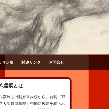
ッサン集
関連リンク
お問合せ
八雲展とは
八雲展は旧制府立高校から、新制（都
立大学附属高校）初期に教鞭を取られ