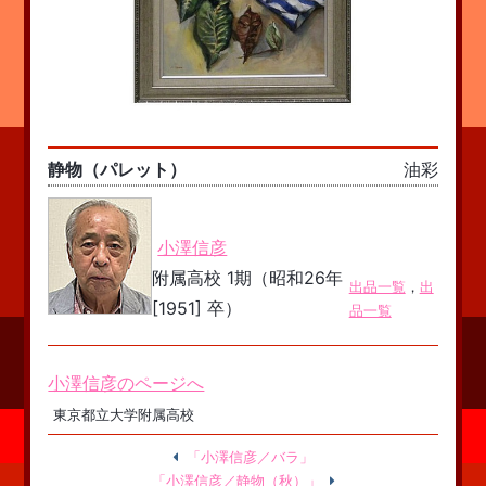
静物（パレット）
油彩
小澤信彦
附属高校 1期（昭和26年
出品一覧
，
出
[1951] 卒）
品一覧
小澤信彦のページへ
東京都立大学附属高校
「小澤信彦／バラ」
「小澤信彦／静物（秋）」